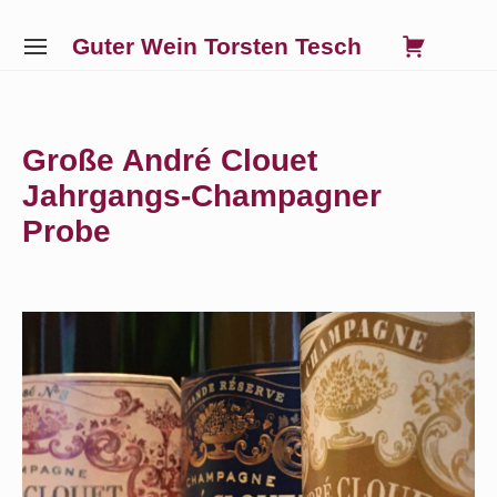
Skip
0
VIE
Guter Wein Torsten Tesch
to
SITE
SHO
NAVIGATION
content
Site Navigation
SUBMENU
SUBMENU
SUBMENU
SUBMENU
CAR
Große André Clouet
Jahrgangs-Champagner
Probe