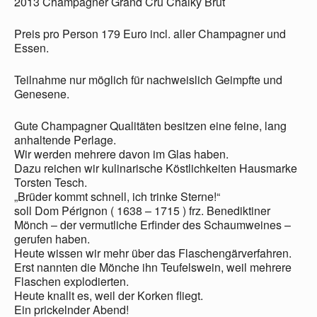
2013 Champagner Grand Cru Chalky Brut
Preis pro Person 179 Euro incl. aller Champagner und
Essen.
Teilnahme nur möglich für nachweislich Geimpfte und
Genesene.
Gute Champagner Qualitäten besitzen eine feine, lang
anhaltende Perlage.
Wir werden mehrere davon im Glas haben.
Dazu reichen wir kulinarische Köstlichkeiten Hausmarke
Torsten Tesch.
„Brüder kommt schnell, ich trinke Sterne!“
soll Dom Pérignon ( 1638 – 1715 ) frz. Benediktiner
Mönch – der vermutliche Erfinder des Schaumweines –
gerufen haben.
Heute wissen wir mehr über das Flaschengärverfahren.
Erst nannten die Mönche ihn Teufelswein, weil mehrere
Flaschen explodierten.
Heute knallt es, weil der Korken fliegt.
Ein prickelnder Abend!