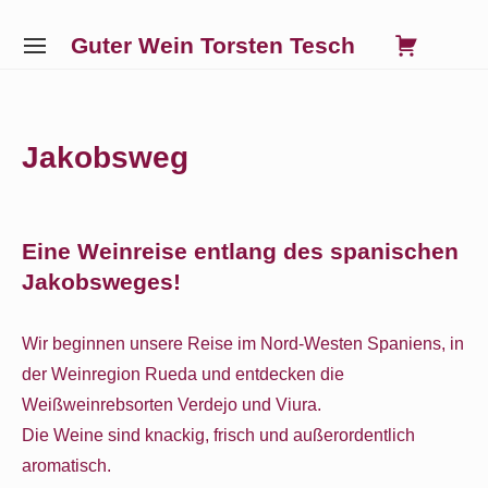
Skip
0
VIE
Guter Wein Torsten Tesch
to
SITE
SHO
NAVIGATION
content
Site Navigation
SUBMENU
SUBMENU
SUBMENU
SUBMENU
CAR
Jakobsweg
Eine Weinreise entlang des spanischen
Jakobsweges!
Wir beginnen unsere Reise im Nord-Westen Spaniens, in
der Weinregion Rueda und entdecken die
Weißweinrebsorten Verdejo und Viura.
Die Weine sind knackig, frisch und außerordentlich
aromatisch.