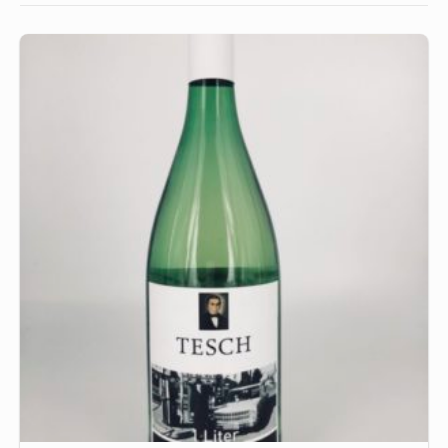
Below
Content
Widget
Area