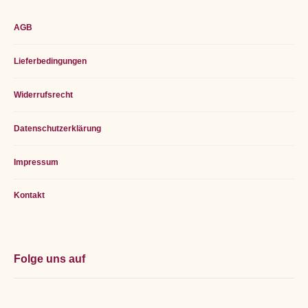
Weines
Probe
Probe
Weinprobe
Deutschlands
Navarra/Spanien
Dr.
Footer
AGB
Bürklin
Widget
Wolf
Lieferbedingungen
Area
Widerrufsrecht
Datenschutzerklärung
Impressum
Kontakt
Folge uns auf