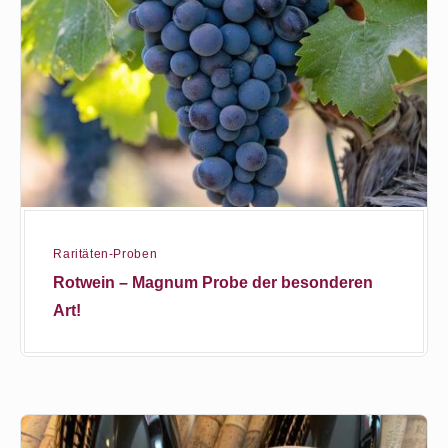
Widget
der
Area
besonderen
Art!
Raritäten-Proben
Rotwein – Magnum Probe der besonderen
Art!
Großer