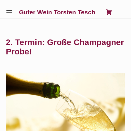
Skip
0
VIE
Guter Wein Torsten Tesch
to
SITE
SHO
NAVIGATION
content
Site Navigation
SUBMENU
SUBMENU
SUBMENU
SUBMENU
CAR
2. Termin: Große Champagner
Probe!