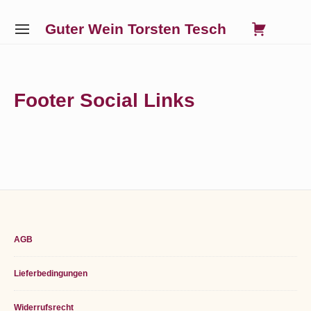
Skip
0
VIE
Guter Wein Torsten Tesch
to
SITE
SHO
NAVIGATION
content
Site Navigation
SUBMENU
SUBMENU
SUBMENU
SUBMENU
CAR
Footer Social Links
Footer
AGB
Widget
Lieferbedingungen
Area
Widerrufsrecht