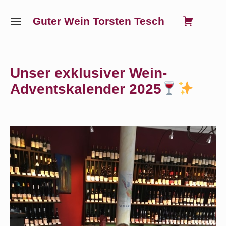
Skip
0
VIE
Guter Wein Torsten Tesch
to
SITE
SHO
NAVIGATION
content
Site Navigation
SUBMENU
SUBMENU
SUBMENU
SUBMENU
CAR
Unser exklusiver Wein-
Adventskalender 2025