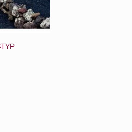
STYP
dar
Office 365