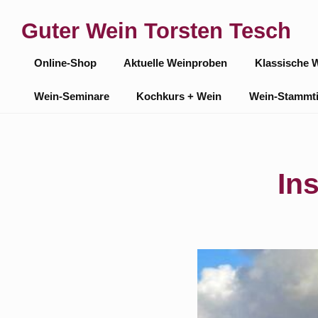
Skip
Guter Wein Torsten Tesch
to
Site
content
Online-Shop
Aktuelle Weinproben
Klassische 
Navigation
Wein-Seminare
Kochkurs + Wein
Wein-Stammt
In