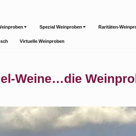
Weinproben
Spezial Weinproben
Raritäten-Weinpr
isch
Virtuelle Weinproben
sel-Weine…die Weinpro