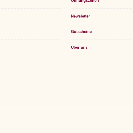
Öffnungszeiten
Widget
Area
Newsletter
Gutscheine
Über uns