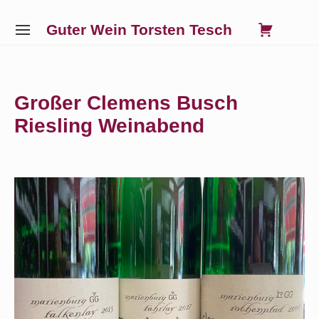
Skip
0
VIE
Guter Wein Torsten Tesch
to
SITE
SHO
NAVIGATION
content
Site Navigation
SUBMENU
SUBMENU
SUBMENU
SUBMENU
CAR
Großer Clemens Busch
Riesling Weinabend