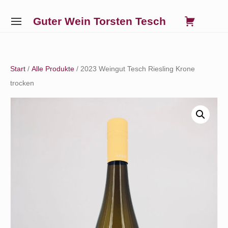
Skip
0
VIE
Guter Wein Torsten Tesch
to
SITE
SHO
NAVIGATION
content
Site Navigation
SUBMENU
SUBMENU
SUBMENU
SUBMENU
CAR
Start
/
Alle Produkte
/ 2023 Weingut Tesch Riesling Krone
trocken