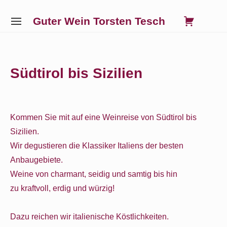
Skip
0
VIE
Guter Wein Torsten Tesch
to
SITE
SHO
NAVIGATION
content
Site Navigation
SUBMENU
SUBMENU
SUBMENU
SUBMENU
CAR
Südtirol bis Sizilien
Kommen Sie mit auf eine Weinreise von Südtirol bis
Sizilien.
Wir degustieren die Klassiker Italiens der besten
Anbaugebiete.
Weine von charmant, seidig und samtig bis hin
zu kraftvoll, erdig und würzig!
Dazu reichen wir italienische Köstlichkeiten.