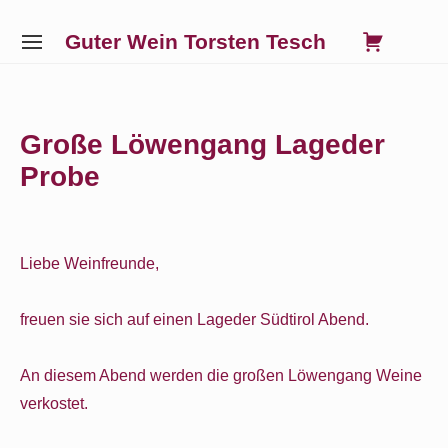
Skip
0
VIE
Guter Wein Torsten Tesch
to
SITE
SHO
NAVIGATION
content
Site Navigation
SUBMENU
SUBMENU
SUBMENU
SUBMENU
CAR
Große Löwengang Lageder
Probe
Liebe Weinfreunde,
freuen sie sich auf einen Lageder Südtirol Abend.
An diesem Abend werden die großen Löwengang Weine
verkostet.