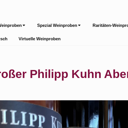
Weinproben
Spezial Weinproben
Raritäten-Weinpr
isch
Virtuelle Weinproben
oßer Philipp Kuhn Ab