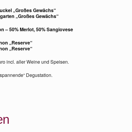
nbuckel „Großes Gewächs“
chgarten „Großes Gewächs“
on – 50% Merlot, 50% Sangiovese
non „Reserve“
non „Reserve“
ro incl. aller Weine und Speisen.
 „spannende“ Degustation.
en