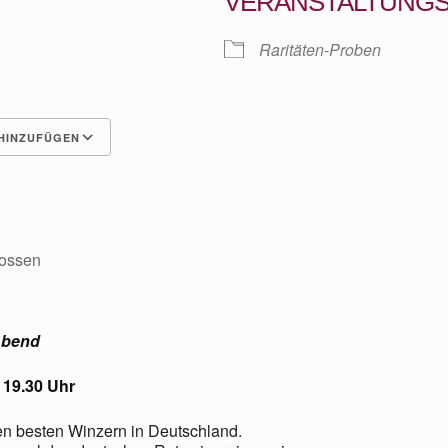
VERANSTALTUNG
Raritäten-Proben
HINZUFÜGEN
Google Kalender
iCalen
ossen
Abend
– 19.30 Uhr
en besten Winzern in Deutschland.