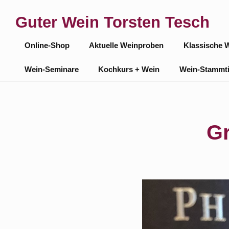
Skip
Guter Wein Torsten Tesch
to
Site
content
Online-Shop
Aktuelle Weinproben
Klassische 
Navigation
Wein-Seminare
Kochkurs + Wein
Wein-Stammt
Gr