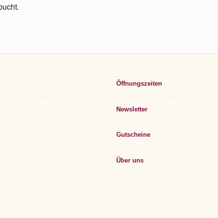
bucht.
Footer
Öffnungszeiten
Widget
Area
Newsletter
Gutscheine
Über uns