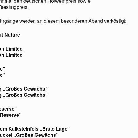
ehnmal den deutschen Rotweinpreis sowie
ieslingpreis.
hrgänge werden an diesem besonderen Abend verköstigt:
ut Nature
on Limited
on Limited
ve“
ve“
eg „Großes Gewächs“
eg „Großes Gewächs“
eserve“
„Reserve“
om Kalksteinfels „Erste Lage“
nbuckel „Großes Gewächs“